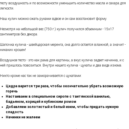
тесту воздушность и по возможности уменьшить количество масла и сахара для
легкости.
Наш кулич можно сжать руками вдвое и он сам восстановит форму.
Несмотря на небольшой вес (750 г.) кулич получился объемным - 15х17
сантиметров без декора.
Шапочка кулича - швейцарская меренга, она долго остается влажной, а значит -
никаких крошек!
Воздушное тесто - это как рама для картины, а вкус кулича задает начинка, и с
ней пришлось повозиться. Внутри нашего кулича - цукаты и два вида изюма.
Никто кроме нас так не заморачивается с цукатами:
Цедра варится три раза, чтобы окончательно убрать возможную
горечь
Настаиваем в специальном сиропе с таитянской ванилью,
бадьяном, корицей и кубинским ромом
Добавляем золотистый и белый изюм, чтобы придать нужную
сладость
Начинки не жалеем