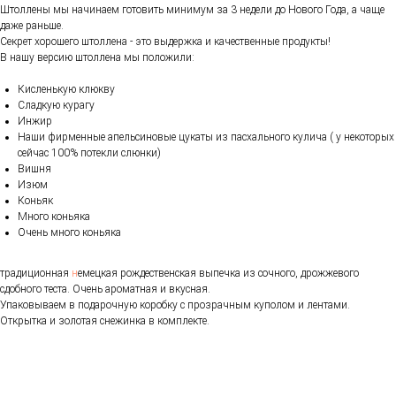
Штоллены мы начинаем готовить минимум за 3 недели до Нового Года, а чаще
даже раньше.
Секрет хорошего штоллена - это выдержка и качественные продукты!
В нашу версию штоллена мы положили:
Кисленькую клюкву
Сладкую курагу
Инжир
Наши фирменные апельсиновые цукаты из пасхального кулича ( у некоторых
сейчас 100% потекли слюнки)
Вишня
Изюм
Коньяк
Много коньяка
Очень много коньяка
традиционная
н
емецкая рождественская выпечка из сочного, дрожжевого
сдобного теста. Очень ароматная и вкусная.
Упаковываем в подарочную коробку с прозрачным куполом и лентами.
Открытка и золотая снежинка в комплекте.